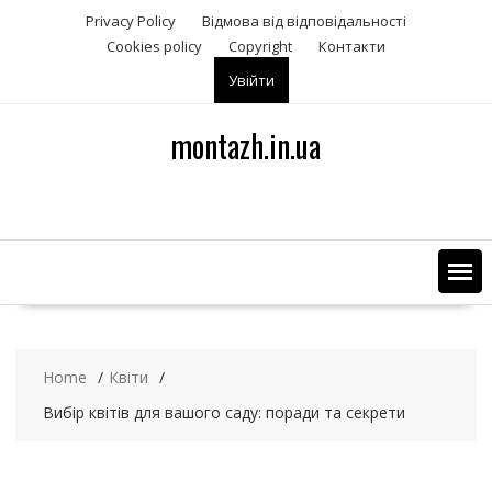
S
Privacy Policy
Відмова від відповідальності
k
Сookies policy
Copyright
Контакти
i
Увійти
p
t
o
montazh.in.ua
c
o
n
t
e
n
t
Home
Квіти
Вибір квітів для вашого саду: поради та секрети