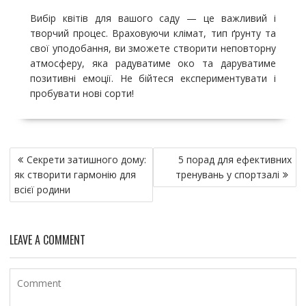
Вибір квітів для вашого саду — це важливий і
творчий процес. Враховуючи клімат, тип ґрунту та
свої уподобання, ви зможете створити неповторну
атмосферу, яка радуватиме око та даруватиме
позитивні емоції. Не бійтеся експериментувати і
пробувати нові сорти!
Н
Секрети затишного дому:
5 порад для ефективних
а
як створити гармонію для
тренувань у спортзалі
в
всієї родини
и
г
LEAVE A COMMENT
а
ц
и
я