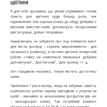
цвітіння
Я для себе зрозуміла, що умови утримання і полив
грають для цвітіння куди більшу роль, ніж
підживлення. Але хороша ложка до обіду: добриво з
високим вмістом калію допоможуть пеларгониям
цвісти краще, довше і яскравіше.
Намагаючись не забувати про інші елементи (азот
для листя, фосфор – коріння, мікроелементи – для
загального розвитку), в питанні цвітіння пеларгоній
роблю ставку на комплексні мінеральні добрива
Для квітучих”, “Для бегоній”, “Для троянд” і т. д.
Хоч горщиком назовись, тільки містить достатньо
калію.
Приблизно 1 раз в місяць, якщо не забуваю, замість
комплексної роблю окрему підгодівлю з упором на
калій – звичайно ж, монокалием фосфатом (він же
– монофосфат калію). Так потрібний елемент
міститься в кількості аж 50 %, що дуже здорово.