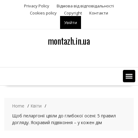
S
Privacy Policy
Відмова від відповідальності
k
Сookies policy
Copyright
Контакти
i
Увійти
p
t
o
montazh.in.ua
c
o
n
t
e
n
t
Home
Квіти
Щоб пеларгонії цвіли до глибокої осені: 5 правил
догляду. Яскравий підвіконня – у кожен дім