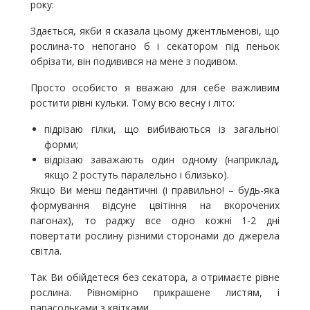
року:
Здається, якби я сказала цьому джентльменові, що
рослина-то непогано б і секатором під пеньок
обрізати, він подивився на мене з подивом.
Просто особисто я вважаю для себе важливим
ростити рівні кульки. Тому всю весну і літо:
підрізаю гілки, що вибиваються із загальної
форми;
відрізаю заважають один одному (наприклад,
якщо 2 ростуть паралельно і близько).
Якщо Ви менш педантичні (і правильно! – будь-яка
формування відсуне цвітіння на вкорочених
пагонах), то раджу все одно кожні 1-2 дні
повертати рослину різними сторонами до джерела
світла.
Так Ви обійдетеся без секатора, а отримаєте рівне
рослина. Рівномірно прикрашене листям, і
парасольками з квітками.