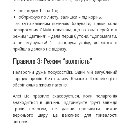
розводжу 1 г на 1 л;
обприскую по листу, залишки – під корінь.
Так суто-калійним починаю балувати, тільки коли
пеларогония САМА показала, що готова перейти в
режим “Цвітіння” – дала перші бутони. “Допомагати,
а не змушувати! ” – запорука успіху, до якого я
прийшла далеко не відразу.
Правило 3: Режим “вологість”
Пеларогии дуже посухостійкі. Один мій загублений
горщик провів без поливу близько 4-ох місяців і
зберіг кілька живих пагонів.
Але! Це правило скасовується, коли пеларгонія
знаходиться в цвітінні. Підтримуйте грунт завжди
трохи вологим, не даючи просихати нижче
верхнього шару: це важливо для тривалості
цвітіння.