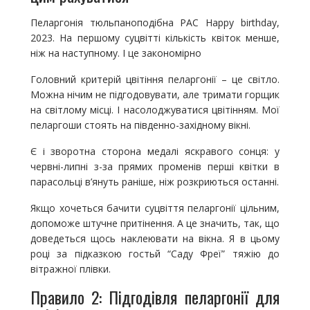
Пеларгонія тюльпаноподібна PAC Happy birthday,
2023. На першому суцвітті кількість квіток менше,
ніж на наступному. І це закономірно
Головний критерій цвітіння пеларгонії – це світло.
Можна нічим не підгодовувати, але тримати горщик
на світлому місці. І насолоджуватися цвітінням. Мої
пеларгоши стоять на південно-західному вікні.
Є і зворотна сторона медалі яскравого сонця: у
червні-липні з-за прямих променів перші квітки в
парасольці в’януть раніше, ніж розкриються останні.
Якщо хочеться бачити суцвіття пеларгонії цільним,
допоможе штучне притінення. А це значить, так, що
доведеться щось наклеювати на вікна. Я в цьому
році за підказкою гостьй “Саду Фреї” тяжію до
вітражної плівки.
Правило 2: Підгодівля пеларгонії для