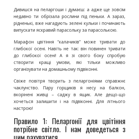
Дивишся на пеларгоши і думаєш: а адже ще зовсім
недавно ти обрізала рослини під пеньки. А зараз,
рідненькі, вже нагадують зелені кульки і починають
випускати яскравий парасольку за парасолькою.
Марафон цвітіння “калачиків” може тривати до
глибокої осені. Навіть не так: він повинен тривати
до глибокої осені! А я зі свого боку спробую
створити кращі умови, які тільки можливо
організувати на домашньому підвіконні.
Свіже повітря творить з пеларгоніями справжнє
чаклунство. Пару горщиків я несу на балкон,
вкорінені живці – саджу в ящик. Але дещо-що
хочеться залишити і на підвіконні. Для літнього
настрою!
Правило 1: Пеларгонії для цвітіння
потрібне світло. І нам доведеться з
цим рахуватися