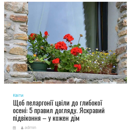
Квіти
Щоб пеларгонії цвіли до глибокої
осені: 5 правил догляду. Яскравий
підвіконня – у кожен дім
admin