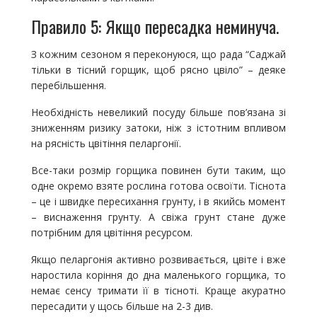
Правило 5: Якщо пересадка неминуча.
З кожним сезоном я переконуюся, що рада “Саджай
тільки в тісний горщик, щоб рясно цвіло” – деяке
перебільшення.
Необхідність невеликий посуду більше пов’язана зі
зниженням ризику затоки, ніж з істотним впливом
на рясність цвітіння пеларгонії.
Все-таки розмір горщика повинен бути таким, що
одне окремо взяте рослина готова освоїти. Тіснота
– це і швидке пересихання грунту, і в якийсь момент
– виснаження грунту. А свіжа грунт стане дуже
потрібним для цвітіння ресурсом.
Якщо пеларгонія активно розвивається, цвіте і вже
наростила коріння до дна маленького горщика, то
немає сенсу тримати її в тісноті. Краще акуратно
пересадити у щось більше на 2-3 див.