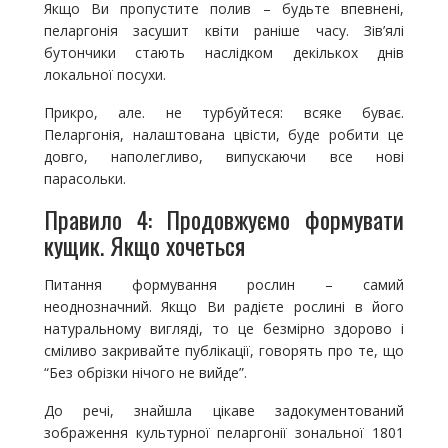
Якщо Ви пропустите полив – будьте впевнені,
пеларгонія засушит квіти раніше часу. Зів’ялі
бутончики стають наслідком декількох днів
локальної посухи.
Прикро, але. не турбуйтеся: всяке буває.
Пеларгонія, налаштована цвісти, буде робити це
довго, наполегливо, випускаючи все нові
парасольки.
Правило 4: Продовжуємо формувати
кущик. Якщо хочеться
Питання формування рослин – самий
неоднозначний. Якщо Ви радієте рослині в його
натуральному вигляді, то це безмірно здорово і
сміливо закривайте публікації, говорять про те, що
“Без обрізки нічого не вийде”.
До речі, знайшла цікаве задокументований
зображення культурної пеларгонії зональної 1801