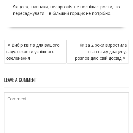
Якщо ж, навпаки, пеларгонія не поспішає рости, то
пересаджувати її в більший горщик не потрібно.
Н
Вибір квітів для вашого
Як за 2 роки виростила
а
саду: секрети успішного
гігантську драцену,
в
озеленення
розповідаю свій досвід
и
г
LEAVE A COMMENT
а
ц
и
я
п
о
з