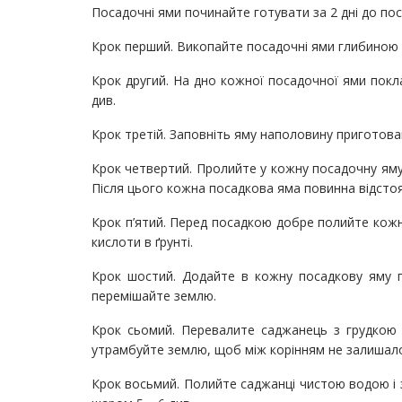
Посадочні ями починайте готувати за 2 дні до пос
Крок перший. Викопайте посадочні ями глибиною 3
Крок другий. На дно кожної посадочної ями покл
див.
Крок третій. Заповніть яму наполовину приготов
Крок четвертий. Пролийте у кожну посадочну яму 
Після цього кожна посадкова яма повинна відстоят
Крок п’ятий. Перед посадкою добре полийте кожн
кислоти в ґрунті.
Крок шостий. Додайте в кожну посадкову яму п
перемішайте землю.
Крок сьомий. Перевалите саджанець з грудкою 
утрамбуйте землю, щоб між корінням не залишал
Крок восьмий. Полийте саджанці чистою водою і