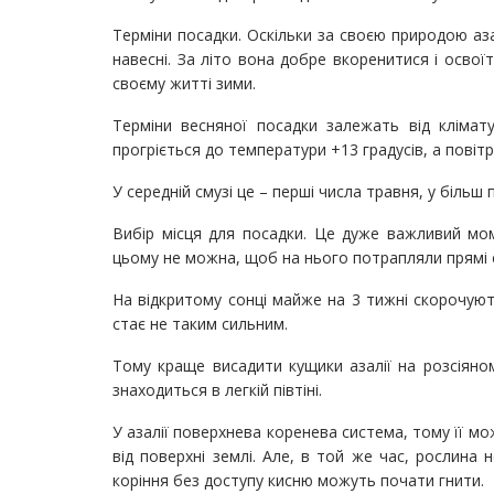
Терміни посадки. Оскільки за своєю природою аза
навесні. За літо вона добре вкоренитися і освої
своєму житті зими.
Терміни весняної посадки залежать від клімат
прогріється до температури +13 градусів, а повітр
У середній смузі це – перші числа травня, у більш п
Вибір місця для посадки. Це дуже важливий мом
цьому не можна, щоб на нього потрапляли прямі с
На відкритому сонці майже на 3 тижні скорочують
стає не таким сильним.
Тому краще висадити кущики азалії на розсіяному
знаходиться в легкій півтіні.
У азалії поверхнева коренева система, тому її мо
від поверхні землі. Але, в той же час, рослина
коріння без доступу кисню можуть почати гнити.