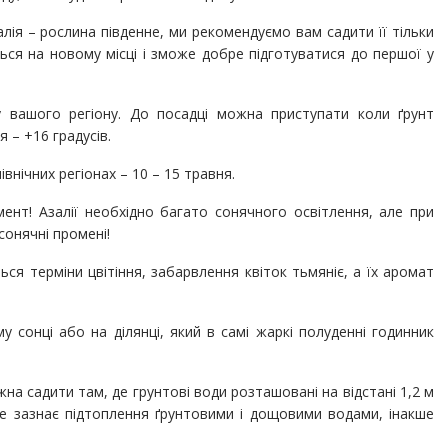
лія – рослина південне, ми рекомендуємо вам садити її тільки
ться на новому місці і зможе добре підготуватися до першої у
у вашого регіону. До посадці можна приступати коли ґрунт
я – +16 градусів.
івнічних регіонах – 10 – 15 травня.
ент! Азалії необхідно багато сонячного освітлення, але при
онячні промені!
ся терміни цвітіння, забарвлення квіток тьмяніє, а їх аромат
 сонці або на ділянці, який в самі жаркі полуденні годинник
жна садити там, де грунтові води розташовані на відстані 1,2 м
 не зазнає підтоплення ґрунтовими і дощовими водами, інакше