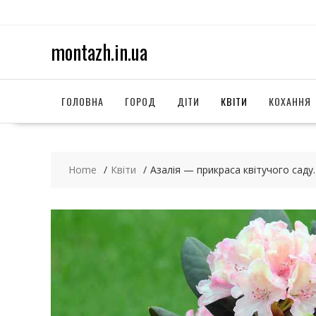
S
k
i
montazh.in.ua
p
t
o
c
ГОЛОВНА
ГОРОД
ДІТИ
КВІТИ
КОХАННЯ
o
n
t
e
Home
Квіти
Азалія — прикраса квітучого саду.
n
t