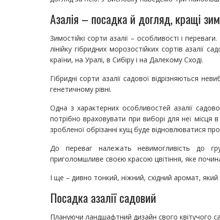
Азалія – посадка й догляд, кращі зим
Зимостійкі сорти азалії – особливості і переваги
лінійку гібридних морозостійких сортів азалії сад
країни, на Уралі, в Сибіру і на Далекому Сході.
Гібридні сорти азалії садової відрізняються не
генетичному рівні.
Одна з характерних особливостей азалії садової
потрібно враховувати при виборі для неї місця в
зробленої обрізанні кущ буде відновлюватися про
До переваг належать невимогливість до гру
приголомшливе своєю красою цвітіння, яке починає
І ще – дивно тонкий, ніжний, східний аромат, який
Посадка азалії садовий
Плануючи ландшафтний дизайн свого квітучого са