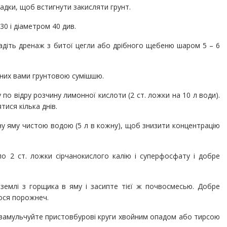
адки, щоб встигнути закисляти грунт.
0 і діаметром 40 див.
адіть дренаж з битої цегли або дрібного щебеню шаром 5 – 6
аних вами грунтовою сумішшю.
по відру розчину лимонної кислоти (2 ст. ложки на 10 л води).
ися кілька днів.
у яму чистою водою (5 л в кожну), щоб знизити концентрацію
о 2 ст. ложки сірчанокислого калію і суперфосфату і добре
землі з горщика в яму і засипте тієї ж почвосмесью. Добре
ося порожнеч.
 замульчуйте пристовбурові круги хвойним опадом або тирсою