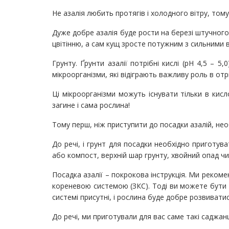
Не азалія любить протягів і холодного вітру, тому
Дуже добре азалія буде рости на березі штучног
цвітінню, а сам кущ зросте потужним з сильними 
Грунту. Ґрунти азалії потрібні кислі (рН 4,5 – 5,0
мікроорганізми, які відіграють важливу роль в о
Ці мікроорганізми можуть існувати тільки в кисл
загине і сама рослина!
Тому перш, ніж приступити до посадки азалій, нео
До речі, і грунт для посадки необхідно приготува
або компост, верхній шар грунту, хвойний опад чи т
Посадка азалії – покрокова інструкція. Ми рекоме
кореневою системою (ЗКС). Тоді ви можете бути 
системі присутні, і рослина буде добре розвиватис
До речі, ми приготували для вас саме такі саджанц