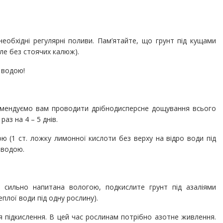
еобхідні регулярні поливи. Пам’ятайте, що грунт під кущами
ле без стоячих калюж).
 водою!
екомендуємо вам проводити дрібнодисперсне дощування всього
аз на 4 – 5 днів.
ю (1 ст. ложку лимонної кислоти без верху на відро води під
 водою.
е сильно напитана вологою, подкислите грунт під азаліями
плої води під одну рослину).
я підкислення. В цей час рослинам потрібно азотне живлення.