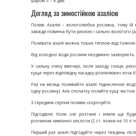
шаром 5 – 6 див.
Догляд за зимостійкою азалією
Полив. Азалія – вологолюбна рослина, тому їй н
завжди повинна бути рихлою і сильно вологого (а
Поливати азалії можна тільки теплою відстояною
Від холодної води рослини неодмінно захворіють.
У сильну спеку ввечері, після заходу сонця, р
куща через відповідну насадку-розпилювач хоча б р
Раз на місяць поливайте азалії підкисленою водо
одну рослину). Але спочатку полийте кущі чистою
З середини серпня поливи скорочуйте.
Підгодівля. Коли сніг розтане і земля ще буд
розчином лимонної кислоти (2 ст. ложки на 10 л те
Перший раз азалії підгодуйте через тиждень післ