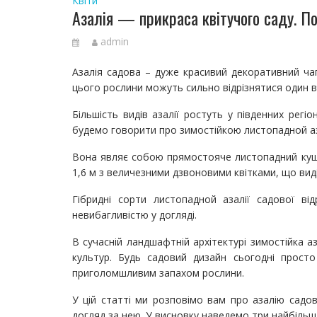
Квіти
Азалія — прикраса квітучого саду. По
admin
Азалія садова – дуже красивий декоративний чаг
цього рослини можуть сильно відрізнятися один в
Більшість видів азалії ростуть у південних регіо
будемо говорити про зимостійкою листопадной аз
Вона являє собою прямостояче листопадний кущ 
1,6 м з величезними дзвоновими квітками, що вид
Гібридні сорти листопадной азалії садової від
невибагливістю у догляді.
В сучасній ландшафтній архітектурі зимостійка а
культур. Будь садовий дизайн сьогодні прост
приголомшливим запахом рослини.
У цій статті ми розповімо вам про азалію садов
догляд за нею. У висновку наведемо три найбільш 