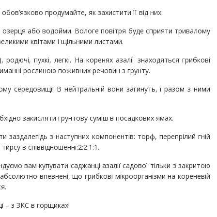
 обов’язково продумайте, як захистити її від них.
о озерця або водойми. Вологе повітря буде сприяти тривалому
великими квітами і щільними листами.
), родючі, пухкі, легкі. На коренях азалії знаходяться грибкові
триманні рослиною поживних речовин з грунту.
ому середовищі! В нейтральній вони загинуть, і разом з ними
бхідно закисляти грунтову суміш в посадкових ямах.
ти заздалегідь з наступних компонентів: торф, перепрілий гній
ирсу в співвідношенні:2:2:1:1.
ндуємо вам купувати саджанці азалії садової тільки з закритою
абсолютно впевнені, що грибкові мікроорганізми на кореневій
я.
і – з ЗКС в горщиках!