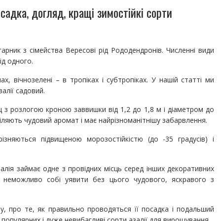
садка, догляд, кращі зимостійкі сорти
арник з сімейства Вересові рід Рододендронів. Численні види
ід одного.
нах, вічнозелені – в тропіках і субтропіках. У нашій статті ми
алії садовий.
з розлогою кроною заввишки від 1,2 до 1,8 м і діаметром до
іляють чудовий аромат і має найрізноманітнішу забарвлення.
різняються підвищеною морозостійкістю (до -35 градусів) і
залія займає одне з провідних місць серед інших декоративних
о неможливо собі уявити без цього чудового, яскравого з
у, про те, як правильно проводяться її посадка і подальший
популярних і дуже невибагливі сорти азалії для вирощування .