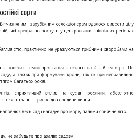
остійкі сорти
. Вітчизняним і зарубіжним селекціонерам вдалося вивести цілу
овій, які прекрасно ростуть у центральних і північних регіонах
вибагливістю, практично не уражуються грибними хворобами на
 – повільні темпи зростання – всього на 4 – 6 см в рік. Це
 саду, а також при формуванні крони, так як при неправильно
тягом багатьох років.
нтів, сприятливий вплив на сусідні рослини, абсолютно
ться в травні і триває до середини липня.
 наповнює весь сад і нагадує про море, пальми сонячне літо.
ду, не забудьте про азалію садову